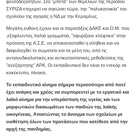
ψευτοδεξιοτήτων. Στα "μπετά" των θεμέλιων της περιόδου
ΣΥΡΙΖΑ επιχειρεί να σηκώσει τώρα, την "πολυκατοικία" του
σχολείου της αγοράς η ΝΔ με την Κεραμέως.
Μεγάλη ευθύνη έχουν και οι παρατάξεις ΔΑΚΕ και Ο.Μ. που
,εξοφλώντας παλιά γραμμάτια, "σφυρίζουν κλέφτικα" στην
πρόταση της Α.Σ.Ε. να αποκατασταθεί η αλήθεια και να
διαφυλαχθεί το σωματείο και τα μέλη του, από τις
αντισυνδικαλιστικές και αντικαταστατικές μεθοδεύσεις της
"ανεξάρτητης" ΑΡΚ. Οι εκπαιδευτικοί δεν είναι το ντεκόρ σε
κακέκτυπο, πίνακα.
Το εκπαιδευτικό κίνημα σήμερα περισσότερο από ποτέ
έχει ανάγκη και χρέος να συμπορευτεί με το εργατικό και
λαϊκό κίνημα για την υπεράσπιση της υγείας και των
μορφωτικών δικαιωμάτων των παιδιών της λαϊκής
οικογένειας. Απαιτώντας το άνοιγμα των σχολείων με
υιοθέτηση όλων των προτάσεων που κατέθεσε από την
αρχή της πανδημίας.