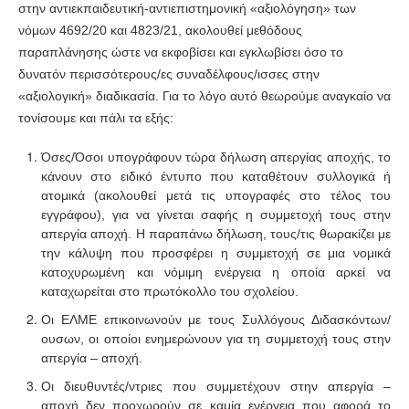
στην αντιεκπαιδευτική-αντιεπιστημονική «αξιολόγηση» των
νόμων 4692/20 και 4823/21, ακολουθεί μεθόδους
παραπλάνησης ώστε να εκφοβίσει και εγκλωβίσει όσο το
δυνατόν περισσότερους/ες συναδέλφους/ισσες στην
«αξιολογική» διαδικασία. Για το λόγο αυτό θεωρούμε αναγκαίο να
τονίσουμε και πάλι τα εξής:
Όσες/Όσοι υπογράφουν τώρα δήλωση απεργίας αποχής, το
κάνουν στο ειδικό έντυπο που καταθέτουν συλλογικά ή
ατομικά (ακολουθεί μετά τις υπογραφές στο τέλος του
εγγράφου), για να γίνεται σαφής η συμμετοχή τους στην
απεργία αποχή. Η παραπάνω δήλωση, τους/τις θωρακίζει με
την κάλυψη που προσφέρει η συμμετοχή σε μια νομικά
κατοχυρωμένη και νόμιμη ενέργεια η οποία αρκεί να
καταχωρείται στο πρωτόκολλο του σχολείου.
Οι ΕΛΜΕ επικοινωνούν με τους Συλλόγους Διδασκόντων/
ουσων, οι οποίοι ενημερώνουν για τη συμμετοχή τους στην
απεργία – αποχή.
Οι διευθυντές/ντριες που συμμετέχουν στην απεργία –
αποχή δεν προχωρούν σε καμία ενέργεια που αφορά το