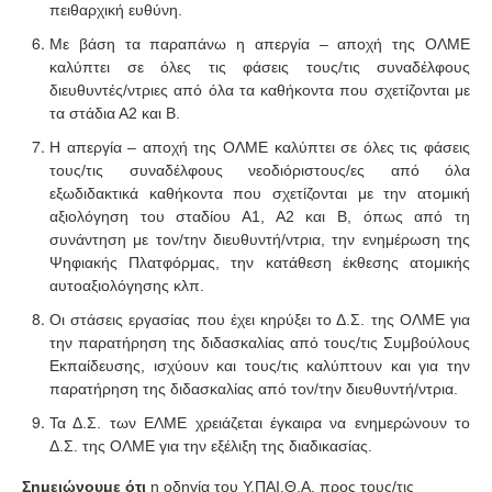
πειθαρχική ευθύνη.
Με βάση τα παραπάνω η απεργία – αποχή της ΟΛΜΕ
καλύπτει σε όλες τις φάσεις τους/τις συναδέλφους
διευθυντές/ντριες από όλα τα καθήκοντα που σχετίζονται με
τα στάδια Α2 και Β.
Η απεργία – αποχή της ΟΛΜΕ καλύπτει σε όλες τις φάσεις
τους/τις συναδέλφους νεοδιόριστους/ες από όλα
εξωδιδακτικά καθήκοντα που σχετίζονται με την ατομική
αξιολόγηση του σταδίου Α1, Α2 και Β, όπως από τη
συνάντηση με τον/την διευθυντή/ντρια, την ενημέρωση της
Ψηφιακής Πλατφόρμας, την κατάθεση έκθεσης ατομικής
αυτοαξιολόγησης κλπ.
Οι στάσεις εργασίας που έχει κηρύξει το Δ.Σ. της ΟΛΜΕ για
την παρατήρηση της διδασκαλίας από τους/τις Συμβούλους
Εκπαίδευσης, ισχύουν και τους/τις καλύπτουν και για την
παρατήρηση της διδασκαλίας από τον/την διευθυντή/ντρια.
Τα Δ.Σ. των ΕΛΜΕ χρειάζεται έγκαιρα να ενημερώνουν το
Δ.Σ. της ΟΛΜΕ για την εξέλιξη της διαδικασίας.
Σημειώνουμε ότι
η οδηγία του Υ.ΠΑΙ.Θ.Α. προς τους/τις