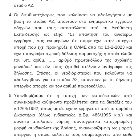
στάδιο Α2.
Οι διευθυντές/ντριες που καλούνται να αξιολογήσουν με
βάση το στάδιο Α2, απαντούν στο ενημερωτικό έγγραφο
οδηγιών που τους αποστέλλεται από τη Διεύθυνση
Εκπαίδευσης ως εξής: “Σε απάντηση του ανωτέρω
εγγράφου, σας ενημερώνω ότι συμμετέχω στην απεργία
αποχή που έχει προκηρύξει η ΟΛΜΕ από τις 13-2-2023 και
έχω υπογράψει σχετική δήλωση συμμετοχής η οποία έλαβε
τον υπ. αρίθμ. ….. αριθμό πρωτοκόλλου της σχολικής
μονάδας” και εάν τους ζητηθεί στέλνουν αντίγραφο της
δήλωσης. Επίσης, οι νεοδιόριστες/οι που καλούνται να
αξιολογηθούν για το στάδιο Α2, απαντούν με τη δήλωση
απεργίας αποχής και τον αριθμό πρωτοκόλλου.
Υπενθυμίζουμε ότι η αποχή των εκπαιδευτικών από
συγκεκριμένα καθήκοντα προβλέπεται από τις διατάξεις του
ν.1264/1982, όπως αυτές έχουν ερμηνευτεί από τα αρμόδια
Δικαστήρια (όλως ενδεικτικώς Δ.Εφ. 486/1995 κ.α.) και
συνιστά απολύτως νόμιμη, συνταγματικά κατοχυρωμένη
μορφή συνδικαλιστικής δράσης, αναγνωριζόμενη ως μορφή
απεργίας η οποία καλύπτει τους συμμετέχοντες από κάθε