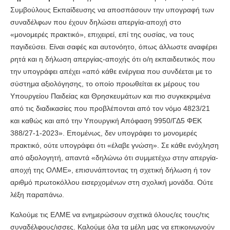
Συμβούλους Εκπαίδευσης να αποσπάσουν την υπογραφή των
συναδέλφων που έχουν δηλώσει απεργία-αποχή στο
«μονομερές πρακτικό», επιχειρεί, επί της ουσίας, να τους
παγιδεύσει. Είναι σαφές και αυτονόητο, όπως άλλωστε αναφέρει
ρητά και η δήλωση απεργίας-αποχής ότι ο/η εκπαιδευτικός που
την υπογράφει απέχει «από κάθε ενέργεια που συνδέεται με το
σύστημα αξιολόγησης, το οποίο προωθείται εκ μέρους του
Υπουργείου Παιδείας και Θρησκευμάτων και πιο συγκεκριμένα
από τις διαδικασίες που προβλέπονται από τον νόμο 4823/21
και καθώς και από την Υπουργική Απόφαση 9950/ΓΔ5 ΦΕΚ
388/27-1-2023». Επομένως, δεν υπογράφει το μονομερές
πρακτικό, ούτε υπογράφει ότι «έλαβε γνώση». Σε κάθε ενόχληση
από αξιολογητή, απαντά «δηλώνω ότι συμμετέχω στην απεργία-
αποχή της ΟΛΜΕ», επισυνάπτοντας τη σχετική δήλωση ή τον
αριθμό πρωτοκόλλου εισερχομένων στη σχολική μονάδα. Ούτε
λέξη παραπάνω.
Καλούμε τις ΕΛΜΕ να ενημερώσουν σχετικά όλους/ες τους/τις
συναδέλφους/ισσες. Καλούμε όλα τα μέλη μας να επικοινωνούν