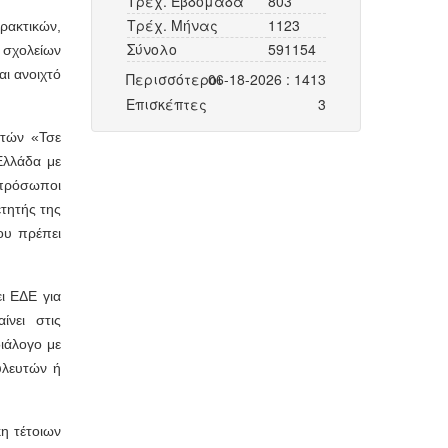
Τρέχ. Εβδομάδα
803
Τρέχ. Μήνας
1123
ρακτικών,
Σύνολο
591154
 σχολείων
ι ανοιχτό
Περισσότεροι
06-18-2026 : 1413
Επισκέπτες
3
ετών «Τσε
Ελλάδα με
κπρόσωποι
τητής της
ου πρέπει
ι ΕΔΕ για
ίνει στις
διάλογο με
υλευτών ή
η τέτοιων