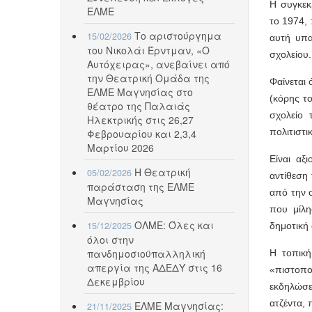
Η συγκεκ
ΕΛΜΕ
το 1974,
Το αριστούργημα
15/02/2026
αυτή υπα
του Νικολάι Έρντμαν, «Ο
σχολείου.
Αυτόχειρας», ανεβαίνει από
την Θεατρική Ομάδα της
Φαίνεται
ΕΛΜΕ Μαγνησίας στο
(κόρης τ
θέατρο της Παλαιάς
σχολείο 
Ηλεκτρικής στις 26,27
πολιτιστι
Φεβρουαρίου και 2,3,4
Μαρτίου 2026
Είναι αξ
Η Θεατρική
05/02/2026
αντίθεση
παράσταση της ΕΛΜΕ
από την 
Μαγνησίας
που μίλη
ΟΛΜΕ: Όλες και
15/12/2025
δημοτική 
όλοι στην
πανδημοσιοϋπαλληλική
Η τοπική
απεργία της ΑΔΕΔΥ στις 16
«πιστοπο
Δεκεμβρίου
εκδηλώσε
ατζέντα, 
ΕΛΜΕ Μαγνησίας:
21/11/2025