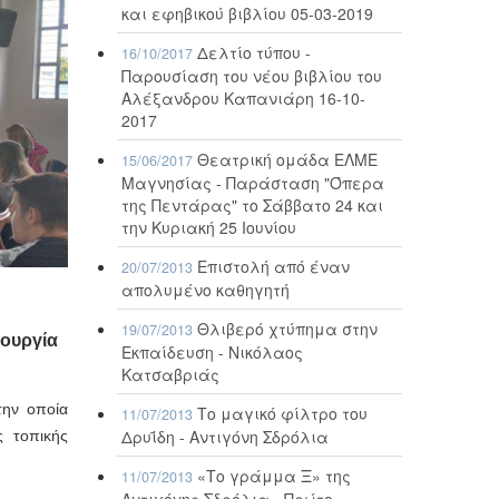
και εφηβικού βιβλίου 05-03-2019
Δελτίο τύπου -
16/10/2017
Παρουσίαση του νέου βιβλίου του
Αλέξανδρου Καπανιάρη 16-10-
2017
Θεατρική ομάδα ΕΛΜΕ
15/06/2017
Μαγνησίας - Παράσταση "Όπερα
της Πεντάρας" το Σάββατο 24 και
την Κυριακή 25 Ιουνίου
Επιστολή από έναν
20/07/2013
απολυμένο καθηγητή
Θλιβερό χτύπημα στην
19/07/2013
τουργία
Εκπαίδευση - Νικόλαος
Κατσαβριάς
την οποία
Το μαγικό φίλτρο του
11/07/2013
Δρυΐδη - Αντιγόνη Σδρόλια
ς τοπικής
«Το γράμμα Ξ» της
11/07/2013
Αντιγόνης Σδρόλια - Πρώτο