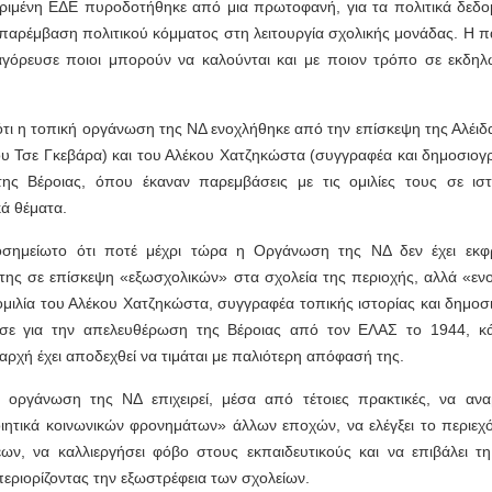
ριμένη ΕΔΕ πυροδοτήθηκε από μια πρωτοφανή, για τα πολιτικά δεδο
 παρέμβαση πολιτικού κόμματος στη λειτουργία σχολικής μονάδας. Η 
γόρευσε ποιοι μπορούν να καλούνται και με ποιον τρόπο σε εκδηλ
 ότι η τοπική οργάνωση της ΝΔ ενοχλήθηκε από την επίσκεψη της Αλέιδ
ου Τσε Γκεβάρα) και του Αλέκου Χατζηκώστα (συγγραφέα και δημοσιογ
της Βέροιας, όπου έκαναν παρεμβάσεις με τις ομιλίες τους σε ιστ
κά θέματα.
ιοσημείωτο ότι ποτέ μέχρι τώρα η Οργάνωση της ΝΔ δεν έχει εκφ
 της σε επίσκεψη «εξωσχολικών» στα σχολεία της περιοχής, αλλά «εν
ομιλία του Αλέκου Χατζηκώστα, συγγραφέα τοπικής ιστορίας και δημοσ
σε για την απελευθέρωση της Βέροιας από τον ΕΛΑΣ το 1944, κ
αρχή έχει αποδεχθεί να τιμάται με παλιότερη απόφασή της.
 οργάνωση της ΝΔ επιχειρεί, μέσα από τέτοιες πρακτικές, να ανα
ιητικά κοινωνικών φρονημάτων» άλλων εποχών, να ελέγξει το περιεχ
ων, να καλλιεργήσει φόβο στους εκπαιδευτικούς και να επιβάλει τη
περιορίζοντας την εξωστρέφεια των σχολείων.