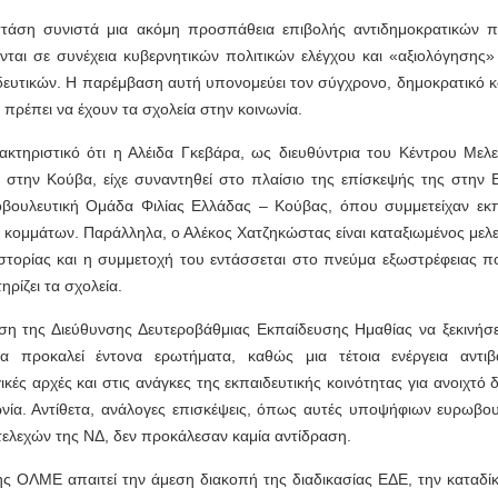
τάση συνιστά μια ακόμη προσπάθεια επιβολής αντιδημοκρατικών π
νται σε συνέχεια κυβερνητικών πολιτικών ελέγχου και «αξιολόγησης»
ιδευτικών. Η παρέμβαση αυτή υπονομεύει τον σύγχρονο, δημοκρατικό κα
πρέπει να έχουν τα σχολεία στην κοινωνία.
ρακτηριστικό ότι η Αλέιδα Γκεβάρα, ως διευθύντρια του Κέντρου Μελ
 στην Κούβα, είχε συναντηθεί στο πλαίσιο της επίσκεψής της στην 
οβουλευτική Ομάδα Φιλίας Ελλάδας – Κούβας, όπου συμμετείχαν ε
 κομμάτων. Παράλληλα, ο Αλέκος Χατζηκώστας είναι καταξιωμένος μελε
ιστορίας και η συμμετοχή του εντάσσεται στο πνεύμα εξωστρέφειας π
ηρίζει τα σχολεία.
η της Διεύθυνσης Δευτεροβάθμιας Εκπαίδευσης Ημαθίας να ξεκινήσε
α προκαλεί έντονα ερωτήματα, καθώς μια τέτοια ενέργεια αντιβα
κές αρχές και στις ανάγκες της εκπαιδευτικής κοινότητας για ανοιχτό 
ωνία. Αντίθετα, ανάλογες επισκέψεις, όπως αυτές υποψήφιων ευρωβο
ελεχών της ΝΔ, δεν προκάλεσαν καμία αντίδραση.
της ΟΛΜΕ απαιτεί την άμεση διακοπή της διαδικασίας ΕΔΕ, την καταδίκ