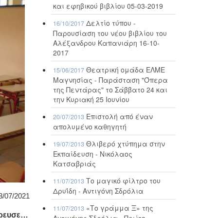
και εφηβικού βιβλίου 05-03-2019
Δελτίο τύπου -
16/10/2017
Παρουσίαση του νέου βιβλίου του
Αλέξανδρου Καπανιάρη 16-10-
2017
Θεατρική ομάδα ΕΛΜΕ
15/06/2017
Μαγνησίας - Παράσταση "Όπερα
της Πεντάρας" το Σάββατο 24 και
την Κυριακή 25 Ιουνίου
Επιστολή από έναν
20/07/2013
απολυμένο καθηγητή
Θλιβερό χτύπημα στην
19/07/2013
Εκπαίδευση - Νικόλαος
Κατσαβριάς
Το μαγικό φίλτρο του
11/07/2013
Δρυΐδη - Αντιγόνη Σδρόλια
3/07/2021
«Το γράμμα Ξ» της
11/07/2013
ρρευσε…
Αντιγόνης Σδρόλια - Πρώτο