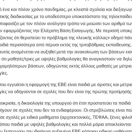
 ένα και πλέον χρόνο πανδημίας, με κλειστά σχολεία και διεξαγωγ
τικής διαδικασίας με το υποδεέστερο υποκατάστατο της τηλεκπαίδευ
οφασίζει με τον πλέον ανάλγητο τρόπο να μειώσει των αριθμό τω
ν εφαρμόζοντας την Ελάχιστη Βάση Εισαγωγής. Με περισσή υποκρ
ζοντας ότι θεραπεύει το πρόβλημα της «λευκής κόλλας» οδηγεί π
αιδιά περισσότερα από πέρυσι εκτός της τριτοβάθμιας εκπαίδευσης
αυτός αναμένεται να αυξηθεί μετά την ανακοίνωση των βάσεων ει
 ότι μαθητές/τριες με υψηλές βαθμολογίες θα αναγκαστούν να δη
χαμηλότερων βάσεων, οδηγώντας εκτός άλλους μαθητές με μέτριε
ίες.
που εγγυάται η εφαρμογή της ΕΒΕ είναι παιδιά με άριστες και μέτρι
ίες να οδηγούνται σε σχολές που δεν είναι της πρώτης προτίμησής 
οκρισία, η δικαιολογία της υπουργού ότι έτσι προστατεύει τα παιδιά
ήγουν σε σχολές που δεν τα ενδιαφέρουν. Οι στρεβλώσεις είναι πο
α σε σχολές με ειδικά μαθήματα (αρχιτεκτονικές, ΤΕΦΑΑ, ξένες φιλο
 όπου παιδιά με υψηλές βαθμολογίες και πολλά μόρια αποκλείοντα
δεν ξεπερνούν την ιδιαίτερα αυξημένη ΕΒΕ κάποιου ειδικού μαθήματο