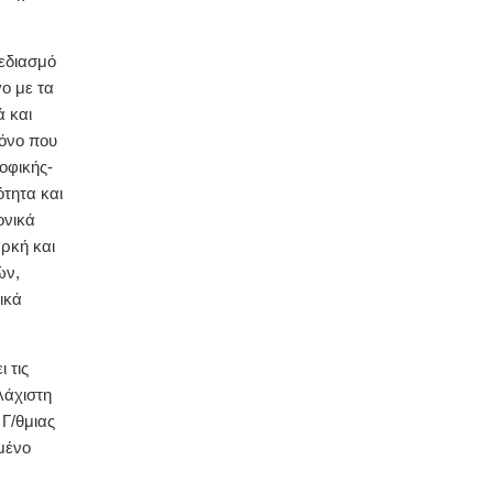
εδιασμό
γο με τα
 και
μόνο που
οφικής-
ότητα και
ονικά
ρκή και
ών,
ικά
 τις
λάχιστη
Γ/θμιας
μένο