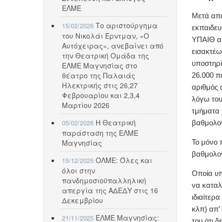
ΕΛΜΕ
Μετά από
Το αριστούργημα
15/02/2026
εκπαιδευ
του Νικολάι Έρντμαν, «Ο
ΥΠΑΙΘ απ
Αυτόχειρας», ανεβαίνει από
εισακτέω
την Θεατρική Ομάδα της
υποστηρί
ΕΛΜΕ Μαγνησίας στο
θέατρο της Παλαιάς
26.000 π
Ηλεκτρικής στις 26,27
αριθμός 
Φεβρουαρίου και 2,3,4
λόγω του
Μαρτίου 2026
τμήματα 
Η Θεατρική
05/02/2026
βαθμολογ
παράσταση της ΕΛΜΕ
Μαγνησίας
Το μόνο 
βαθμολογ
ΟΛΜΕ: Όλες και
15/12/2025
όλοι στην
Οποία υπ
πανδημοσιοϋπαλληλική
να καταλ
απεργία της ΑΔΕΔΥ στις 16
ιδιαίτερ
Δεκεμβρίου
κλπ) απ’
ΕΛΜΕ Μαγνησίας:
21/11/2025
του ότι 