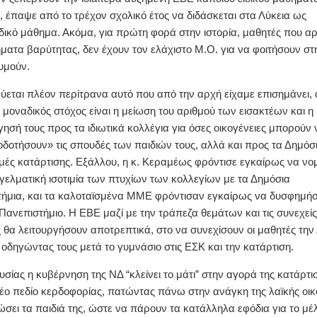
ο, έπαψε από το τρέχον σχολικό έτος να διδάσκεται στα Λύκεια ως
ικό μάθημα. Ακόμα, για πρώτη φορά στην ιστορία, μαθητές που α
ματα βαρύτητας, δεν έχουν τον ελάχιστο Μ.Ο. για να φοιτήσουν στ
υμούν.
ύεται πλέον περίτρανα αυτό που από την αρχή είχαμε επισημάνει, ό
 μοναδικός στόχος είναι η μείωση του αριθμού των εισακτέων και η
ησή τους προς τα ιδιωτικά κολλέγια για όσες οικογένειες μπορούν 
δοτήσουν» τις σπουδές των παιδιών τους, αλλά και προς τα Δημόσι
μές κατάρτισης. Εξάλλου, η κ. Κεραμέως φρόντισε εγκαίρως να νο
γελματική ισοτιμία των πτυχίων των κολλεγίων με τα Δημόσια
ήμια, και τα καλοταϊσμένα ΜΜΕ φρόντισαν εγκαίρως να δυσφημήσ
Πανεπιστήμιο. Η ΕΒΕ μαζί με την τράπεζα θεμάτων και τις συνεχείς
ς θα λειτουργήσουν αποτρεπτικά, στο να συνεχίσουν οι μαθητές την
 οδηγώντας τους μετά το γυμνάσιο στις ΕΣΚ και την κατάρτιση.
ουσίας η κυβέρνηση της ΝΔ “κλείνει το μάτι” στην αγορά της κατάρτι
νέο πεδίο κερδοφορίας, πατώντας πάνω στην ανάγκη της λαϊκής οικ
σει τα παιδιά της, ώστε να πάρουν τα κατάλληλα εφόδια για το μέ