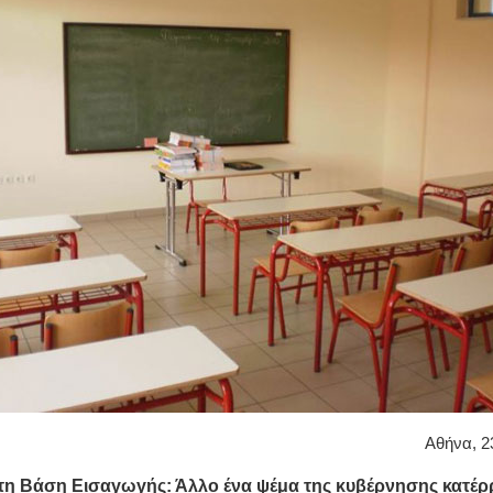
Αθήνα, 2
τη Βάση Εισαγωγής: Άλλο ένα ψέμα της κυβέρνησης κατέ