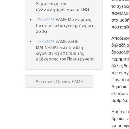
Συμμετοχή στο
το σχέδι
συλλαλητήριο για το LNG
πανελλαδ
ΕΛΜΕ Μαγνησίας:
17/11/2025
στα μαθή
Για την πολυαγαπημένη μας
που επιθ
Σάσα
Αποδεικν
ΕΛΜΕ-ΣΕΠΕ
11/11/2025
δηλαδή ο
ΜΑΓΝΗΣΙΑΣ για την 52η
δρομολόγ
αγωνιστική επέτειο της
εξέγερσης του Πολυτεχνείου
«χρηματο
άλλες δο
την επαγ
Πανεπιστ
Θεατρική Ομάδα ΕΛΜΕ
Δημόσιο 
εξετάσει
βαθμίδα,
Επί της 
βρίσκει 
να μορφώ