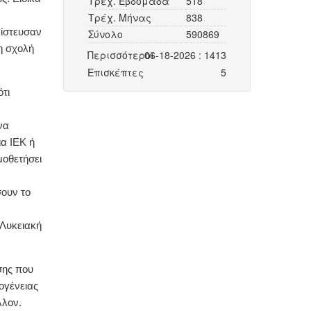
Τρέχ. Εβδομάδα
518
Τρέχ. Μήνας
838
ρίστευσαν
Σύνολο
590869
η σχολή
Περισσότεροι
06-18-2026 : 1413
Επισκέπτες
5
τι
να
α ΙΕΚ ή
μοθετήσει
ουν το
 Λυκειακή
σης που
ογένειας
λλον.