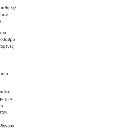
 μαθητές/
 όταν
ι.
που
υπόβαθρο
πόμενες
αι τα
ωπαϊκό
ση, το
κό
στην
 οδηγούν