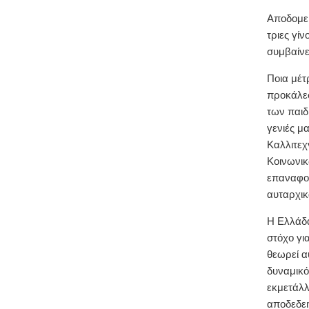
Αποδομεί
τριες γί
συμβαίνε
Ποια μέτ
προκάλεσ
των παιδ
γενιές μ
Καλλιτεχ
Κοινωνικ
επαναφορ
αυταρχικ
Η Ελλάδα
στόχο γι
θεωρεί α
δυναμικό
εκμετάλλ
αποδεδει