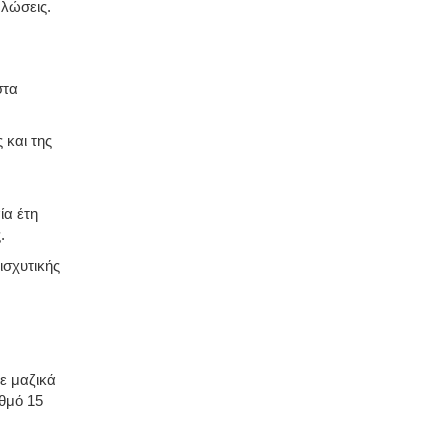
βλώσεις.
στα
 και της
ία έτη
.
ισχυτικής
ε μαζικά
θμό 15