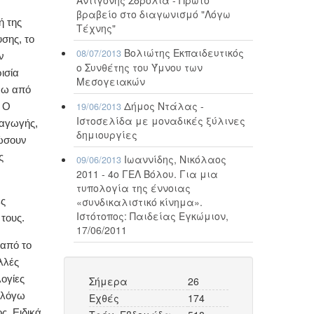
βραβείο στο διαγωνισμό "Λόγω
ή της
Τέχνης"
σης, το
Βολιώτης Εκπαιδευτικός
08/07/2013
ν
ο Συνθέτης του Ύμνου των
ισία
Μεσογειακών
άνω από
Δήμος Ντάλας -
19/06/2013
. Ο
Ιστοσελίδα με μοναδικές ξύλινες
σαγωγής,
δημιουργίες
λώσουν
ς
Ιωαννίδης, Νικόλαος
09/06/2013
2011 - 4ο ΓΕΛ Βόλου. Για μια
τυπολογία της έννοιας
«συνδικαλιστικό κίνημα».
ες
Ιστότοπος: Παιδείας Εγκώμιον,
τους.
17/06/2011
 από το
λλές
λογίες
Σήμερα
26
ι λόγω
Εχθές
174
ς. Ειδικά