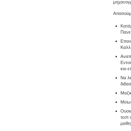
μηχανογρ
Απαιτούμ
Κατά
Πανε
Επαν
Καλλι
Αναπ
Εντο
και ε
Να λ
διδα
Μαζι
Μείω
Ουσια
τεστ
μαθη