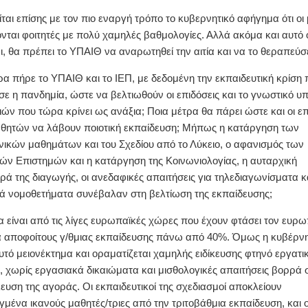
ται επίσης με τον πιο εναργή τρόπο το κυβερνητικό αφήγημα ότι οι
νονται φοιτητές με πολύ χαμηλές βαθμολογίες. Αλλά ακόμα και αυτό
ι, θα πρέπει το ΥΠΑΙΘ να αναρωτηθεί την αιτία και να το θεραπεύσε
ρα πήρε το ΥΠΑΙΘ και το ΙΕΠ, με δεδομένη την εκπαιδευτική κρίση 
ε η πανδημία, ώστε να βελτιωθούν οι επιδόσεις και το γνωστικό 
ιών που τώρα κρίνει ως ανάξια; Ποια μέτρα θα πάρει ώστε και οι ε
αθητών να λάβουν ποιοτική εκπαίδευση; Μήπως η κατάργηση των
νικών μαθημάτων και του Σχεδίου από το Λύκειο, ο αφανισμός των
ών Επιστημών και η κατάργηση της Κοινωνιολογίας, η αυταρχική
ά της διαγωγής, οι ανεδαφικές απαιτήσεις για τηλεδιαγωνίσματα κ
ά νομοθετήματα συνέβαλαν στη βελτίωση της εκπαίδευσης;
 είναι από τις λίγες ευρωπαϊκές χώρες που έχουν φτάσει τον ευρ
α αποφοίτους γ/θμιας εκπαίδευσης πάνω από 40%. Όμως η κυβέρνη
υτό μειονέκτημα και οραματίζεται χαμηλής ειδίκευσης φτηνό εργατι
, χωρίς εργασιακά δικαιώματα και μισθολογικές απαιτήσεις βορρά 
ευση της αγοράς. Οι εκπαιδευτικοί της σχεδιασμοί αποκλείουν
γμένα ικανούς μαθητές/τριες από την τριτοβάθμια εκπαίδευση, και