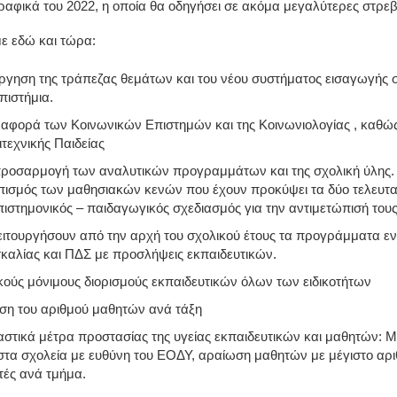
αφικά του 2022, η οποία θα οδηγήσει σε ακόμα μεγαλύτερες στρε
ε εδώ και τώρα:
ργηση της τράπεζας θεμάτων και του νέου συστήματος εισαγωγής 
πιστήμια.
αφορά των Κοινωνικών Επιστημών και της Κοινωνιολογίας , καθώς
τεχνικής Παιδείας
ροσαρμογή των αναλυτικών προγραμμάτων και της σχολική ύλης.
πισμός των μαθησιακών κενών που έχουν προκύψει τα δύο τελευτα
πιστημονικός – παιδαγωγικός σχεδιασμός για την αντιμετώπισή τους
ειτουργήσουν από την αρχή του σχολικού έτους τα προγράμματα εν
σκαλίας και ΠΔΣ με προσλήψεις εκπαιδευτικών.
κούς μόνιμους διορισμούς εκπαιδευτικών όλων των ειδικοτήτων
ση του αριθμού μαθητών ανά τάξη
στικά μέτρα προστασίας της υγείας εκπαιδευτικών και μαθητών: Μ
 στα σχολεία με ευθύνη του ΕΟΔΥ, αραίωση μαθητών με μέγιστο αρι
τές ανά τμήμα.