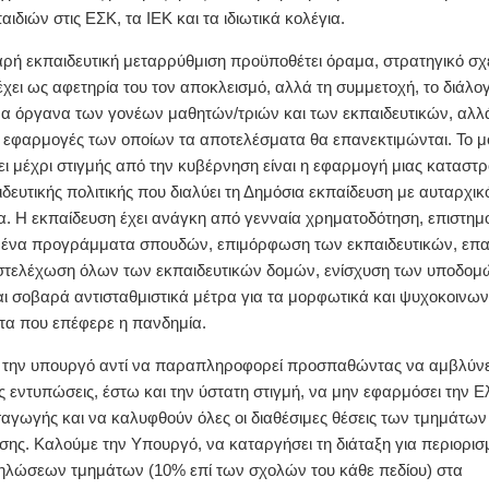
ιδιών στις ΕΣΚ, τα ΙΕΚ και τα ιδιωτικά κολέγια.
ρή εκπαιδευτική μεταρρύθμιση προϋποθέτει όραμα, στρατηγικό σχ
έχει ως αφετηρία του τον αποκλεισμό, αλλά τη συμμετοχή, το διάλο
α όργανα των γονέων μαθητών/τριών και των εκπαιδευτικών, αλλά
ς εφαρμογές των οποίων τα αποτελέσματα θα επανεκτιμώνται. Το 
ει μέχρι στιγμής από την κυβέρνηση είναι η εφαρμογή μιας καταστρ
ιδευτικής πολιτικής που διαλύει τη Δημόσια εκπαίδευση με αυταρχικ
α. Η εκπαίδευση έχει ανάγκη από γενναία χρηματοδότηση, επιστημ
μένα προγράμματα σπουδών, επιμόρφωση των εκπαιδευτικών, επα
στελέχωση όλων των εκπαιδευτικών δομών, ενίσχυση των υποδομ
ι σοβαρά αντισταθμιστικά μέτρα για τα μορφωτικά και ψυχοκοινων
τα που επέφερε η πανδημία.
την υπουργό αντί να παραπληροφορεί προσπαθώντας να αμβλύνει
ς εντυπώσεις, έστω και την ύστατη στιγμή, να μην εφαρμόσει την Ε
αγωγής και να καλυφθούν όλες οι διαθέσιμες θέσεις των τμημάτων 
σης. Καλούμε την Υπουργό, να καταργήσει τη διάταξη για περιορισ
ηλώσεων τμημάτων (10% επί των σχολών του κάθε πεδίου) στα