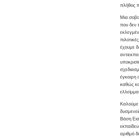
πλήθος πα
Μια σοβα
που δεν 
εκλεγμέν
πιλοτικέ
έχουμε δ
αντιεκπα
υποκρισί
σχεδιασ
έγκαιρη 
καθώς κα
ελλείμμα
Καλούμε 
δυσμενεί
Βάση Εισ
εκπαίδευ
αριθμό δ