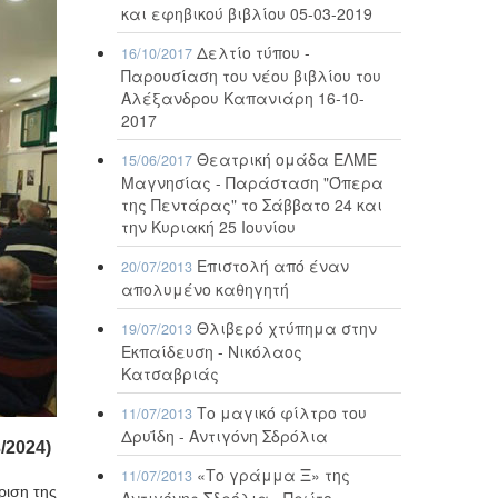
και εφηβικού βιβλίου 05-03-2019
Δελτίο τύπου -
16/10/2017
Παρουσίαση του νέου βιβλίου του
Αλέξανδρου Καπανιάρη 16-10-
2017
Θεατρική ομάδα ΕΛΜΕ
15/06/2017
Μαγνησίας - Παράσταση "Όπερα
της Πεντάρας" το Σάββατο 24 και
την Κυριακή 25 Ιουνίου
Επιστολή από έναν
20/07/2013
απολυμένο καθηγητή
Θλιβερό χτύπημα στην
19/07/2013
Εκπαίδευση - Νικόλαος
Κατσαβριάς
Το μαγικό φίλτρο του
11/07/2013
Δρυΐδη - Αντιγόνη Σδρόλια
/2024)
«Το γράμμα Ξ» της
11/07/2013
ριση της
Αντιγόνης Σδρόλια - Πρώτο