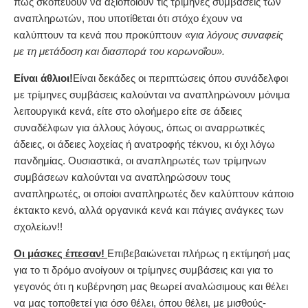
πώς σκοπεύουν να αξιοποιούν τις τρίμηνες συμβάσεις των
αναπληρωτών, που υποτίθεται ότι στόχο έχουν να
καλύπτουν τα κενά που προκύπτουν
«για λόγους συναφείς
με τη μετάδοση και διασπορά του κορωνοΐου».
Είναι άθλιοι!
Είναι δεκάδες οι περιπτώσεις όπου συνάδελφοι
με τρίμηνες συμβάσεις καλούνται να αναπληρώνουν μόνιμα
λειτουργικά κενά, είτε στο ολοήμερο είτε σε άδειες
συναδέλφων για άλλους λόγους, όπως οι αναρρωτικές
άδειες, οι άδειες λοχείας ή ανατροφής τέκνου, κι όχι λόγω
πανδημίας. Ουσιαστικά, οι αναπληρωτές των τρίμηνων
συμβάσεων καλούνται να αναπληρώσουν τους
αναπληρωτές, οι οποίοι αναπληρωτές δεν καλύπτουν κάποιο
έκτακτο κενό, αλλά οργανικά κενά και πάγιες ανάγκες των
σχολείων!!
Οι μάσκες έπεσαν!
Επιβεβαιώνεται πλήρως η εκτίμησή μας
για το τι δρόμο ανοίγουν οι τρίμηνες συμβάσεις και για το
γεγονός ότι η κυβέρνηση μας θεωρεί αναλώσιμους και θέλει
να μας τοποθετεί για όσο θέλει, όπου θέλει, με μισθούς-