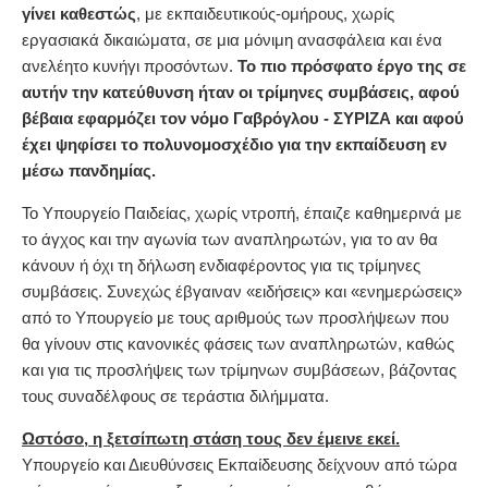
γίνει καθεστώς
, με εκπαιδευτικούς-ομήρους, χωρίς
εργασιακά δικαιώματα, σε μια μόνιμη ανασφάλεια και ένα
ανελέητο κυνήγι προσόντων.
Το πιο πρόσφατο έργο της σε
αυτήν την κατεύθυνση ήταν οι τρίμηνες συμβάσεις, αφού
βέβαια εφαρμόζει τον νόμο Γαβρόγλου - ΣΥΡΙΖΑ και αφού
έχει ψηφίσει το πολυνομοσχέδιο για την εκπαίδευση εν
μέσω πανδημίας.
Το Υπουργείο Παιδείας, χωρίς ντροπή, έπαιζε καθημερινά με
το άγχος και την αγωνία των αναπληρωτών, για το αν θα
κάνουν ή όχι τη δήλωση ενδιαφέροντος για τις τρίμηνες
συμβάσεις. Συνεχώς έβγαιναν «ειδήσεις» και «ενημερώσεις»
από το Υπουργείο με τους αριθμούς των προσλήψεων που
θα γίνουν στις κανονικές φάσεις των αναπληρωτών, καθώς
και για τις προσλήψεις των τρίμηνων συμβάσεων, βάζοντας
τους συναδέλφους σε τεράστια διλήμματα.
Ωστόσο, η ξετσίπωτη στάση τους δεν έμεινε εκεί.
Υπουργείο και Διευθύνσεις Εκπαίδευσης δείχνουν από τώρα