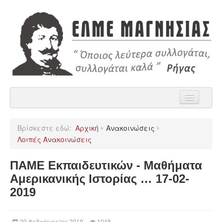
Αρχική
Βρίσκεστε εδώ:
Αρχική
Ανακοινώσεις
Η ΕΛΜΕ Μαγνησίας
Λοιπές Ανακοινώσεις
Ανακοινώσεις
ΠΑΜΕ Εκπαιδευτικών - Μαθήματα
Χρήσιμα
Αμερικανικής Ιστορίας … 17-02-
2019
Παρατάξεις
Επικοινωνία
20 Φεβρουαρίου 2019
1048