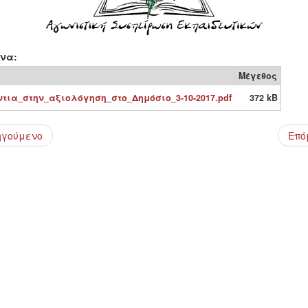
να:
Μέγεθος
ντια_στην_αξιολόγηση_στο_Δημόσιο_3-10-2017.pdf
372 kB
ηγούμενο
Επό