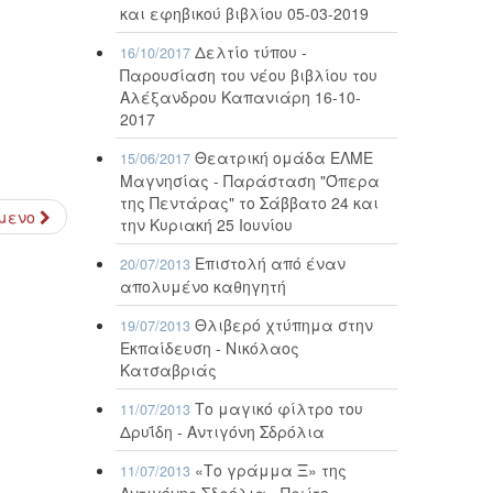
και εφηβικού βιβλίου 05-03-2019
Δελτίο τύπου -
16/10/2017
Παρουσίαση του νέου βιβλίου του
Αλέξανδρου Καπανιάρη 16-10-
2017
Θεατρική ομάδα ΕΛΜΕ
15/06/2017
Μαγνησίας - Παράσταση "Όπερα
της Πεντάρας" το Σάββατο 24 και
μενο
την Κυριακή 25 Ιουνίου
Επιστολή από έναν
20/07/2013
απολυμένο καθηγητή
Θλιβερό χτύπημα στην
19/07/2013
Εκπαίδευση - Νικόλαος
Κατσαβριάς
Το μαγικό φίλτρο του
11/07/2013
Δρυΐδη - Αντιγόνη Σδρόλια
«Το γράμμα Ξ» της
11/07/2013
Αντιγόνης Σδρόλια - Πρώτο