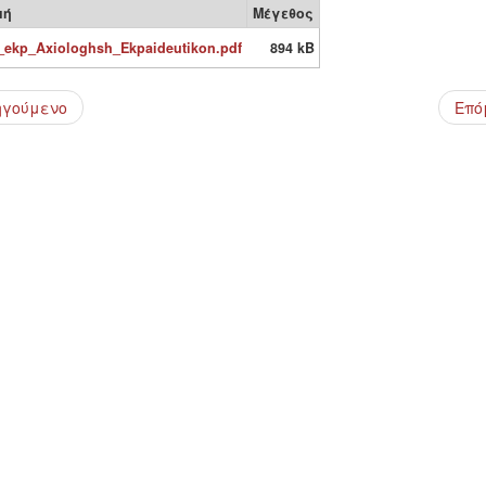
μή
Μέγεθος
ekp_Axiologhsh_Ekpaideutikon.pdf
894 kB
ηγούμενο
Επό