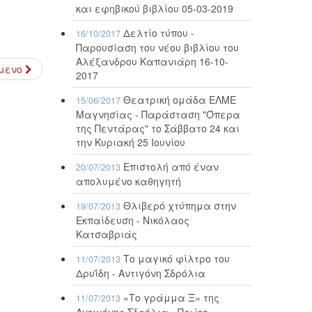
και εφηβικού βιβλίου 05-03-2019
Δελτίο τύπου -
16/10/2017
Παρουσίαση του νέου βιβλίου του
Αλέξανδρου Καπανιάρη 16-10-
μενο
2017
Θεατρική ομάδα ΕΛΜΕ
15/06/2017
Μαγνησίας - Παράσταση "Όπερα
της Πεντάρας" το Σάββατο 24 και
την Κυριακή 25 Ιουνίου
Επιστολή από έναν
20/07/2013
απολυμένο καθηγητή
Θλιβερό χτύπημα στην
19/07/2013
Εκπαίδευση - Νικόλαος
Κατσαβριάς
Το μαγικό φίλτρο του
11/07/2013
Δρυΐδη - Αντιγόνη Σδρόλια
«Το γράμμα Ξ» της
11/07/2013
Αντιγόνης Σδρόλια - Πρώτο