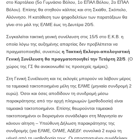
στο Καρτάλειο (5ο Γυμνάσιο Βόλου, 1ο ΕΠΑΛ Βόλου, 2ο ΕΠΑΛ
Βόλου). Επίσης θα στηθούν κάλπες και στη Σκιάθο, Σκόπελο,
Αλόννησο. Η κατάθεση των ψηφοδελτίων των παρατάξεων θα
γίνει στο μέιλ της ΕΛΜΕ έως τη Δευτέρα 20/5.
Συγκαλείται τακτική γενική συνέλευση στις 15/5 στο Ε.Κ.Β. η
οποία λόγω της αυξημένης απαρτίας δεν προβλέπεται να
πραγματοποιηθεί, συνεπώς
η Τακτική Εκλογο-απολογιστική
Γενική Συνέλευση θα πραγματοποιηθεί την Τετάρτη 22/5
. (Ο
χώρος της ΓΣ θα ανακοινωθεί τις προσεχείς ημέρες).
Στη Γενική Συνέλευση και τις εκλογές μπορούν να λάβουν μέρος
τα ταμειακά τακτοποιημένα μέλη της ΕΛΜΕ (μηνιαία συνδρομή 2
ευρώ). Όσοι και όσες αποδίδουν τη συνδρομή μέσω
παρακράτησης από την αρχή πληρωμών (μισθοδοσία) είναι
ταμειακά τακτοποιημένοι. Επίσης θεωρούνται ταμειακά
τακτοποιημένοι οι διορισμένοι συνάδελφοι στη Μαγνησία αν
κάνουν αίτηση – Υπεύθυνη Δήλωση παρακράτησης της
συνδρομής (για ΕΛΜΕ, ΟΛΜΕ, ΑΔΕΔΥ: συνολικά 2 ευρώ τη
μήνα) από τη μισθοδοσία τους. Οι αποσπασμένοι συνάδελφοι