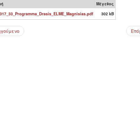
μή
Μέγεθος
317_33_Programma_Drasis_ELME_Magnisias.pdf
302 kB
ηγούμενο
Επό