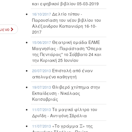
και εφηβικού βιβλίου 05-03-2019
Δελτίο τύπου -
16/10/2017
Παρουσίαση του νέου βιβλίου του
Αλέξανδρου Καπανιάρη 16-10-
μενο
2017
Θεατρική ομάδα ΕΛΜΕ
15/06/2017
Μαγνησίας - Παράσταση "Όπερα
της Πεντάρας" το Σάββατο 24 και
την Κυριακή 25 Ιουνίου
Επιστολή από έναν
20/07/2013
απολυμένο καθηγητή
Θλιβερό χτύπημα στην
19/07/2013
Εκπαίδευση - Νικόλαος
Κατσαβριάς
Το μαγικό φίλτρο του
11/07/2013
Δρυΐδη - Αντιγόνη Σδρόλια
«Το γράμμα Ξ» της
11/07/2013
Αντιγόνης Σδρόλια - Πρώτο