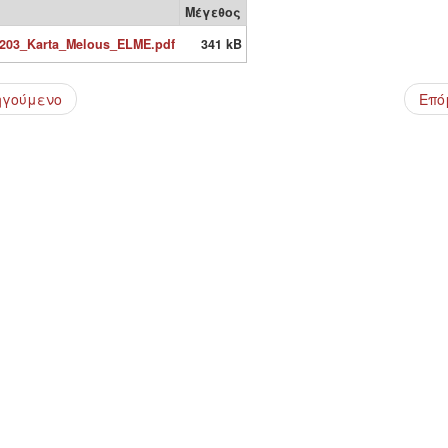
Μέγεθος
203_Karta_Melous_ELME.pdf
341 kB
ηγούμενο
Επό