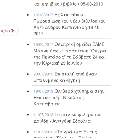
και εφηβικού βιβλίου 05-03-2019
Δελτίο τύπου -
16/10/2017
Παρουσίαση του νέου βιβλίου του
Αλέξανδρου Καπανιάρη 16-10-
μενο
2017
Θεατρική ομάδα ΕΛΜΕ
15/06/2017
Μαγνησίας - Παράσταση "Όπερα
της Πεντάρας" το Σάββατο 24 και
την Κυριακή 25 Ιουνίου
Επιστολή από έναν
20/07/2013
απολυμένο καθηγητή
Θλιβερό χτύπημα στην
19/07/2013
Εκπαίδευση - Νικόλαος
Κατσαβριάς
Το μαγικό φίλτρο του
11/07/2013
Δρυΐδη - Αντιγόνη Σδρόλια
«Το γράμμα Ξ» της
11/07/2013
Αντιγόνης Σδρόλια - Πρώτο