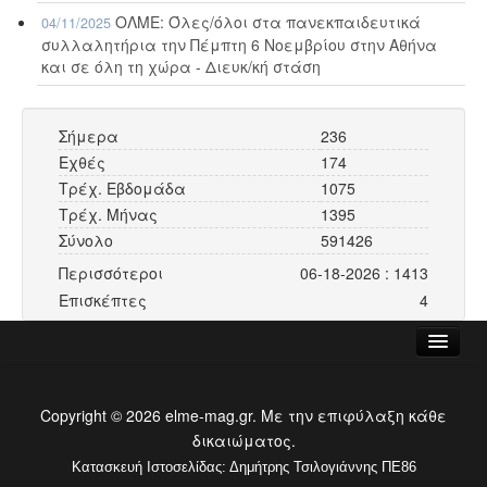
ΟΛΜΕ: Όλες/όλοι στα πανεκπαιδευτικά
04/11/2025
συλλαλητήρια την Πέμπτη 6 Νοεμβρίου στην Αθήνα
και σε όλη τη χώρα - Διευκ/κή στάση
Σήμερα
236
Εχθές
174
Τρέχ. Εβδομάδα
1075
Τρέχ. Μήνας
1395
Σύνολο
591426
Περισσότεροι
06-18-2026 : 1413
Επισκέπτες
4
ΑΡΧΙΚΗ
Copyright © 2026 elme-mag.gr. Με την επιφύλαξη κάθε
ΕΛΜΕ ΜΑΓΝΗΣΙΑΣ
δικαιώματος.
ΕΠΙΚΟΙΝΩΝΙΑ
Κατασκευή Ιστοσελίδας: Δημήτρης Τσιλογιάννης ΠΕ86