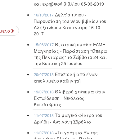
και εφηβικού βιβλίου 05-03-2019
Δελτίο τύπου -
16/10/2017
Παρουσίαση του νέου βιβλίου του
Αλέξανδρου Καπανιάρη 16-10-
μενο
2017
Θεατρική ομάδα ΕΛΜΕ
15/06/2017
Μαγνησίας - Παράσταση "Όπερα
της Πεντάρας" το Σάββατο 24 και
την Κυριακή 25 Ιουνίου
Επιστολή από έναν
20/07/2013
απολυμένο καθηγητή
Θλιβερό χτύπημα στην
19/07/2013
Εκπαίδευση - Νικόλαος
Κατσαβριάς
Το μαγικό φίλτρο του
11/07/2013
Δρυΐδη - Αντιγόνη Σδρόλια
«Το γράμμα Ξ» της
11/07/2013
Αντιγόνης Σδρόλια - Πρώτο