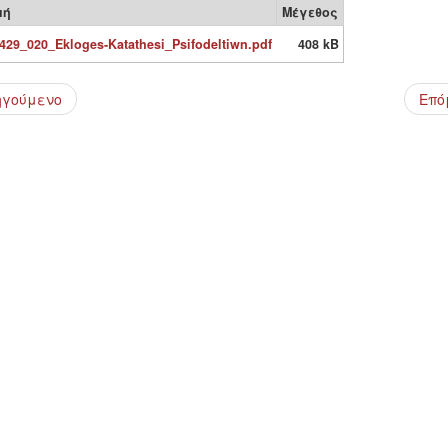
μή
Μέγεθος
429_020_Ekloges-Katathesi_Psifodeltiwn.pdf
408 kB
ηγούμενο
Επό